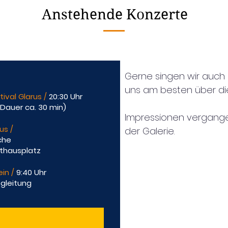
Anstehende Konzerte
Gerne singen wir auch 
uns am besten über d
ival Glarus /
20:30 Uhr
Dauer ca. 30 min)
Impressionen vergangen
rus /
der Galerie.
rche
athausplatz
ein /
9:40 Uhr
egleitung