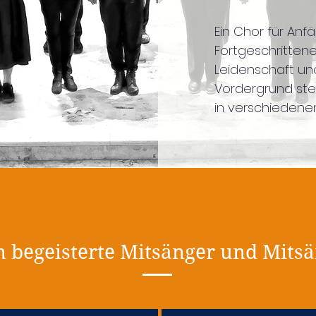
Ein Chor für Anf
Fortgeschrittene
Leidenschaft un
Vordergrund st
in verschiedenen
 begeisterte Mitsänger und Mits