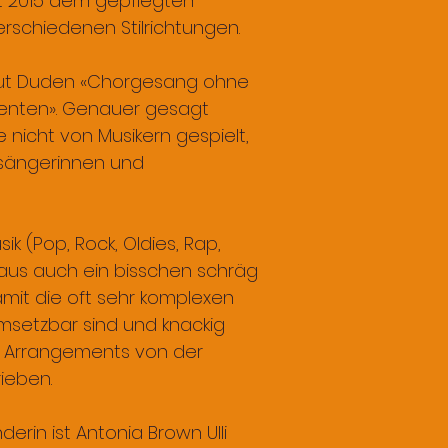
t 2015 dem gepflegten
rschiedenen Stilrichtungen.
aut Duden «Chorgesang ohne
menten». Genauer gesagt
 nicht von Musikern gespielt,
sängerinnen und
k (Pop, Rock, Oldies, Rap,
chaus auch ein bisschen schräg
amit die oft sehr komplexen
msetzbar sind und knackig
e Arrangements von der
rieben.
erin ist Antonia Brown Ulli