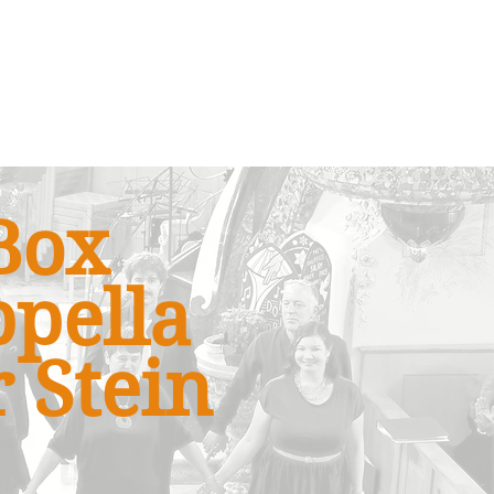
Box
pella
 Stein