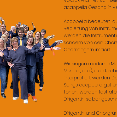
VoxBox widmet sich sei
acappella Gesang in ve
Acappella bedeutet l
Begleitung von Instru
werden die Instrumente
sondern von den Chor
Chorsängern imitiert.
Wir singen moderne Musi
Musical, etc.), die dur
interpretiert werden. D
Songs acappella gut u
tönen, werden fast all
Dirigentin selber gesch
Dirigentin und Chorgründ