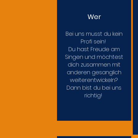
Wer
Bei uns musst du kein
Profi sein!
Du hast Freude am
Singen und möchtest
dich zusammen mit
anderen gesanglich
weiterentwickeln?
Dann bist du bei uns
richtig!