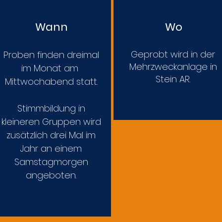
Wann
Wo
Geprobt wird in der
Proben finden dreimal
Mehrzweckanlage in
im Monat am
Stein AR.
Mittwochabend statt.
Stimmbildung in
kleineren Gruppen wird
zusätzlich drei Mal im
Jahr an einem
Samstagmorgen
angeboten.