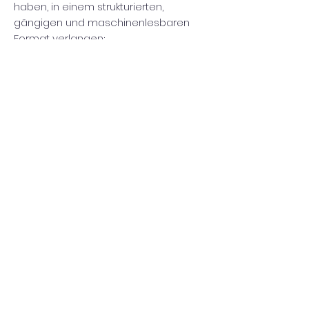
haben, in einem strukturierten,
gängigen und maschinenlesbaren
Format verlangen;
die Berichtigung lhrer
personenbezogenen Daten
verlangen, die bei uns gespeichert
sind;
die Löschung Ihrer
personenbezogenen Daten
verlangen;
der Verarbeitung Ihrer
personenbezogenen Daten durch
uns widersprechen;
die Einschränkung der Verarbeitung
Ihrer personenbezogenen Daten
verlangen, oder
eine Beschwerde bei einer
Aufsichtsbehörde einreichen.
Bitte beachten Sie jedoch, dass diese